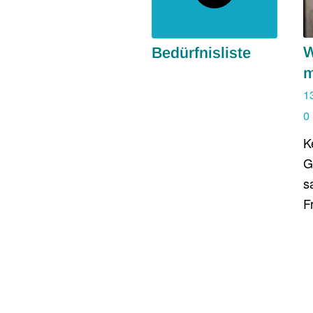
W
Bedürfnisliste
m
1
0
K
G
s
F