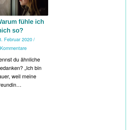
arum fühle ich
ich so?
3. Februar 2020
/
 Kommentare
ennst du ähnliche
edanken? „Ich bin
auer, weil meine
reundin…