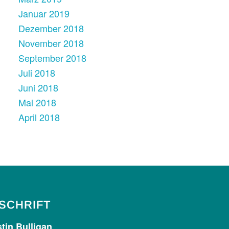
Januar 2019
Dezember 2018
November 2018
September 2018
Juli 2018
Juni 2018
Mai 2018
April 2018
Kundenbewertungen und Erfahrungen zu
Kerstin Bulligan
%
100
SEHR GUT
SCHRIFT
Empfehlungen auf
ProvenExpert.com
5,00
/
4,89
tin Bulligan