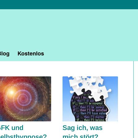
Blog
Kostenlos
FK und
Sag ich, was
elbsthypnose?
mich stört?