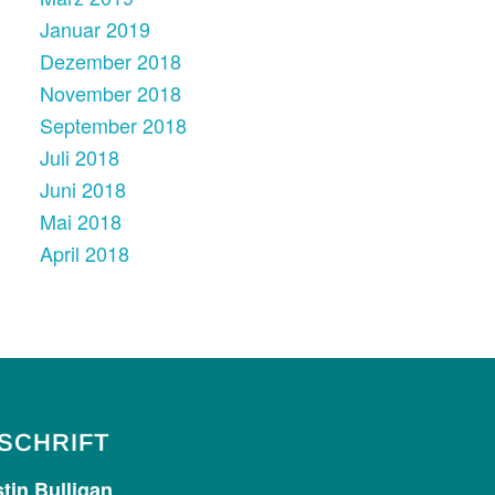
Januar 2019
Dezember 2018
November 2018
September 2018
Juli 2018
Juni 2018
Mai 2018
April 2018
Kundenbewertungen und Erfahrungen zu
Kerstin Bulligan
%
100
SEHR GUT
SCHRIFT
Empfehlungen auf
ProvenExpert.com
5,00
/
4,89
tin Bulligan