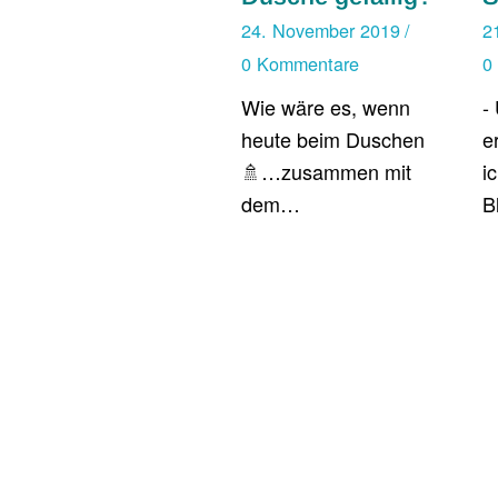
24. November 2019
/
2
0 Kommentare
0
Wie wäre es, wenn
-
heute beim Duschen
e
🚿…zusammen mit
i
dem…
B