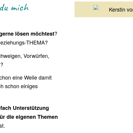
 du mich
?
gerne lösen möchtest
 Beziehungs-THEMA?
chweigen, Vorwürfen,
a?
schon eine Weile damit
ch schon einiges
fach Unterstützung
für die eigenen Themen
t.