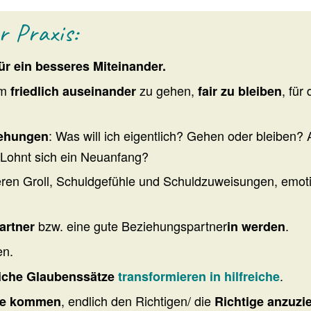
r Praxis:
r ein besseres Miteinander.
um
zu gehen,
, für
friedlich auseinander
fair zu bleiben
: Was will ich eigentlich? Gehen oder bleiben? 
iehungen
 Lohnt sich ein Neuanfang?
neren Groll, Schuldgefühle und Schuldzuweisungen, emot
bzw. eine gute Beziehungspartner
.
artner
in
werden
n.
.
liche Glaubenssätze
transformieren in hilfreiche
, endlich den Richtigen/ die
ie kommen
Richtige anzuzi