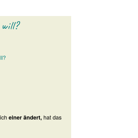
will?
ll?
sich
hat das
einer ändert,