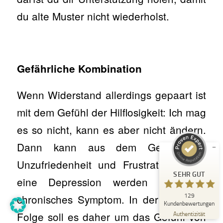
du alte Muster nicht wiederholst.
Gefährliche Kombination
Kundenbewertungen und Erfahrungen zu
Kerstin Bulligan
Wenn Widerstand allerdings gepaart ist
SEHR GUT
mit dem Gefühl der Hilflosigkeit: Ich mag
%
100
Empfehlungen auf
es so nicht, kann es aber nicht ändern.
ProvenExpert.com
5,00
/
4,89
Dann kann aus dem Gefühl der
23
106
Unzufriedenheit und Frustration sogar
Bewertungen auf
3
Bewertungen von
SEHR GUT
ProvenExpert.com
anderen Quellen
eine Depression werden oder ein
129
chronisches Symptom. In der nächsten
Blick aufs ProvenExpert-Profil werfen
Kundenbewertungen
15.04.2026
Folge soll es daher um das Gefühl von
Authentizität