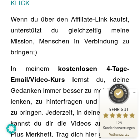
KLICK
Wenn du über den Affiliate-Link kaufst,
unterstützt du gleichzeitig meine
Mission, Menschen in Verbindung zu
bringen;)
Kundenbewertungen und Erfahrungen zu
Kerstin Bulligan
In meinem
kostenlosen 4-Tage-
SEHR GUT
%
100
ernst du, deine
Email/Video-Kurs l
Empfehlungen auf
ProvenExpert.com
5,00
/
4,89
Gedanken immer besser zu meistern, zu
23
106
lenken, zu hinterfragen und zur Ruhe
Bewertungen auf
3
Bewertungen von
SEHR GUT
zu bringen. Jederzeit, in deinem Tempo,
ProvenExpert.com
anderen Quellen
kannst du dir die Videos anschauen.
129
Blick aufs ProvenExpert-Profil werfen
Kundenbewertungen
Plus Merkheft. Trag dich hier gleich ein.
15.04.2026
Authentizität