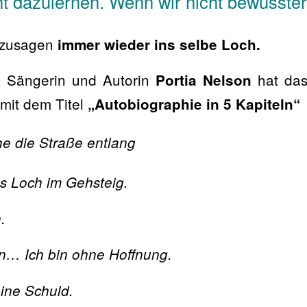
ht dazulernen. Wenn wir nicht bewusste
ozusagen
immer wieder ins selbe Loch.
e Sängerin und Autorin
hat das
Portia Nelson
mit dem Titel
„Autobiographie in 5 Kapiteln“
e die Straße entlang
fes Loch im Gehsteig.
.
en… Ich bin ohne Hoffnung.
eine Schuld.