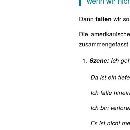
wenn wir nic
Dann
wir s
fallen
Die amerikanisch
zusammengefasst 
Szene:
Ich geh
Da ist ein tie
Ich falle hinein
Ich bin verlor
Es ist nicht m