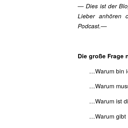
—
Dies ist der Bl
Lieber anhören 
—
Podcast.
Die große Frag
…Warum bin i
…Warum musst
…Warum ist d
…Warum gibt e