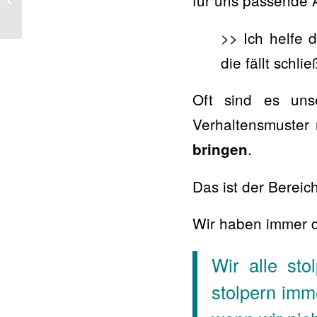
für uns passende A
Sprachen der Liebe in...
>> Ich helfe 
die fällt schli
Oft sind es un
Verhaltensmuster
.
bringen
Das ist der Bereic
Wir haben immer 
Wir alle sto
stolpern imm