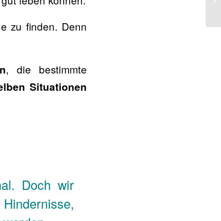
 gut leben können.
ge zu finden. Denn
, die bestimmte
n
elben Situationen
mal. Doch wir
 Hindernisse,