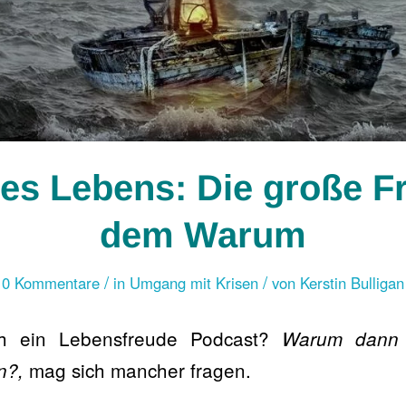
es Lebens: Die große F
dem Warum
/
/
0 Kommentare
in
Umgang mit Krisen
von
Kerstin Bulligan
ch ein Lebensfreude Podcast?
Warum dann 
mag sich mancher fragen.
n?,