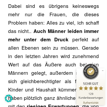
Dabei sind es übrigens keineswegs
mehr nur die Frauen, die dieses
Problem haben: Alles zu viel, ich schaff
das nicht..
Auch Männer leiden immer
perfekt auf
mehr unter dem Druck
Kundenbewertungen und Erfahrungen zu
Kerstin Bulligan
allen Ebenen sein zu müssen. Gerade
SEHR GUT
%
100
in den letzten Jahren wird zunehmend
Empfehlungen auf
Wert auf das Äußere auch bei den
ProvenExpert.com
5,00
/
4,89
Männern gelegt, außerdem sollen sie
23
106
sich gleichberechtigter als früher um
Bewertungen auf
3
Bewertungen von
SEHR GUT
ProvenExpert.com
anderen Quellen
Kinder und Haushalt kümmern und sie
129
Blick aufs ProvenExpert-Profil werfen
haben plötzlich ganz ähnliche Probleme
Kundenbewertungen
15.04.2026
Authentizität
mit den
, die von
riesigen Erwartungen