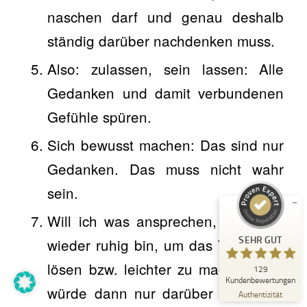
naschen darf und genau deshalb
ständig darüber nachdenken muss.
Also: zulassen, sein lassen: Alle
Gedanken und damit verbundenen
Kundenbewertungen und Erfahrungen zu
Gefühle spüren.
Kerstin Bulligan
Sich bewusst machen: Das sind nur
SEHR GUT
%
100
Gedanken. Das muss nicht wahr
Empfehlungen auf
ProvenExpert.com
5,00
/
4,89
sein.
23
106
Will ich was ansprechen, wenn ich
Bewertungen auf
3
Bewertungen von
SEHR GUT
wieder ruhig bin, um das Thema zu
ProvenExpert.com
anderen Quellen
lösen bzw. leichter zu machen? Ich
129
Blick aufs ProvenExpert-Profil werfen
Kundenbewertungen
würde dann nur darüber sprechen,
15.04.2026
Authentizität